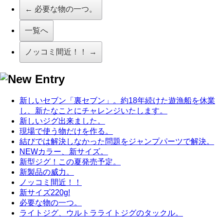
← 必要な物の一つ。
一覧へ
ノッコミ間近！！ →
新しいセブン「裏セブン」。約18年続けた遊漁船を休業
し、新たなことにチャレンジいたします。
新しいジグ出来ました。
現場で使う物だけを作る。
結びでは解決しなかった問題をジャンプパーツで解決。
NEWカラー、新サイズ。
新型ジグ！この夏発売予定。
新製品の威力。
ノッコミ間近！！
新サイズ220g!
必要な物の一つ。
ライトジグ、ウルトラライトジグのタックル。