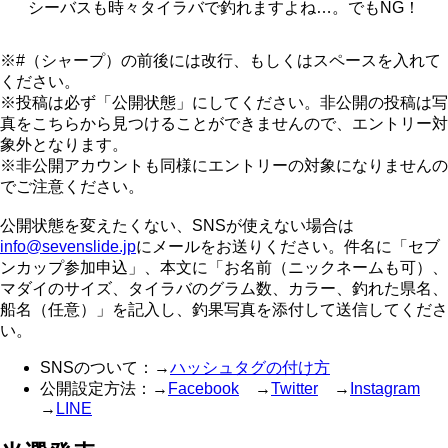
シーバスも時々タイラバで釣れますよね…。でもNG！
※#（シャープ）の前後には改行、もしくはスペースを入れて
ください。
※投稿は必ず「公開状態」にしてください。非公開の投稿は写
真をこちらから見つけることができませんので、エントリー対
象外となります。
※非公開アカウントも同様にエントリーの対象になりませんの
でご注意ください。
公開状態を変えたくない、SNSが使えない場合は
info@sevenslide.jp
にメールをお送りください。件名に「セブ
ンカップ参加申込」、本文に「お名前（ニックネームも可）、
マダイのサイズ、タイラバのグラム数、カラー、釣れた県名、
船名（任意）」を記入し、釣果写真を添付して送信してくださ
い。
SNSのついて：→
ハッシュタグの付け方
公開設定方法：→
Facebook
→
Twitter
→
Instagram
→
LINE