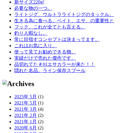
新サイズ220g!
必要な物の一つ。
ライトジグ、ウルトラライトジグのタックル。
生きる為に食べる。ベイト、エサ、の重要性と
フック。これが全てとも言える。
釣り人暇なし。
常に目指すコンセプトは決まってます。
これはお気に入り。
使って見てお勧めできる物。
実績だけで売れた傑作です。
品切れてた＃01エサカラーが来た！！
隠れた名品。ライン保存スプール
2025年 5月
(1)
2021年 5月
(1)
2021年 3月
(4)
2021年 2月
(2)
2021年 1月
(2)
2020年 6月
(2)