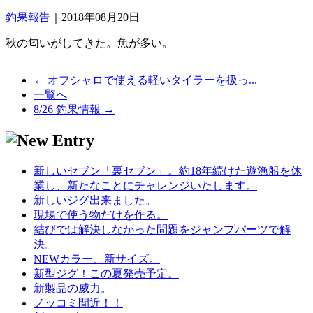
釣果報告
｜2018年08月20日
秋の匂いがしてきた。魚が多い。
← オフシャロで使える軽いタイラーを扱っ...
一覧へ
8/26 釣果情報 →
新しいセブン「裏セブン」。約18年続けた遊漁船を休
業し、新たなことにチャレンジいたします。
新しいジグ出来ました。
現場で使う物だけを作る。
結びでは解決しなかった問題をジャンプパーツで解
決。
NEWカラー、新サイズ。
新型ジグ！この夏発売予定。
新製品の威力。
ノッコミ間近！！