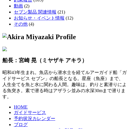
動画
(2)
セブン製品 関連情報
(21)
お知らせ・イベント情報
(12)
その他
(4)
船長：宮崎 晃
（ミヤザキ アキラ）
昭和43年生まれ。魚店から潜水士を経てルアーガイド船「ガ
イドサービス セブン」の船長となる。星座（魚座）まで、
人生全てを魚と水に関わる人間。趣味は、釣りと素潜りによ
る魚突き。素で潜る時はアザラシ並みの水深30mまで潜りま
す。
HOME
ガイドサービス
予約状況カレンダー
ブログ